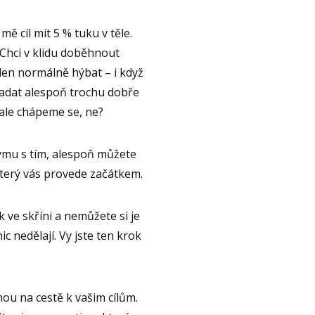
mě cíl mít 5 % tuku v těle.
. Chci v klidu doběhnout
den normálně hýbat – i když
padat alespoň trochu dobře
ale chápeme se, ne?
gymu s tím, alespoň můžete
 který vás provede začátkem.
 ve skříni a nemůžete si je
nic nedělají. Vy jste ten krok
ou na cestě k vašim cílům.