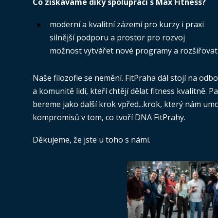
Co získáváme díky spolupráci s Max Fitness?
moderní a kvalitní zázemí pro kurzy i praxi
silnější podporu a prostor pro rozvoj
možnost vytvářet nové programy a rozšiřovat
Naše filozofie se nemění. FitPraha dál stojí na od
a komunitě lidí, kteří chtějí dělat fitness kvalitně. 
bereme jako další krok vpřed...krok, který nám umo
kompromisů v tom, co tvoří DNA FitPrahy.
Děkujeme, že jste u toho s námi.