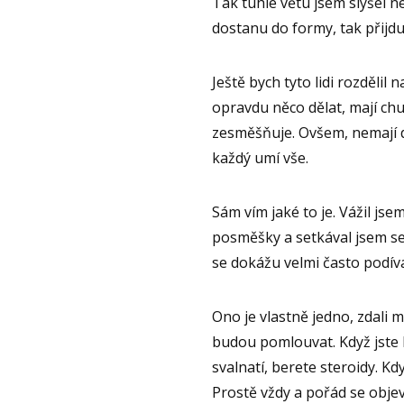
Tak tuhle větu jsem slyšel n
dostanu do formy, tak přijdu”
Ještě bych tyto lidi rozdělil 
opravdu něco dělat, mají chu
zesměšňuje. Ovšem, nemají d
každý umí vše.
Sám vím jaké to je. Vážil jse
posměšky a setkával jsem se
se dokážu velmi často podívat
Ono je vlastně jedno, zdali 
budou pomlouvat. Když jste h
svalnatí, berete steroidy. Kdy
Prostě vždy a pořád se objev