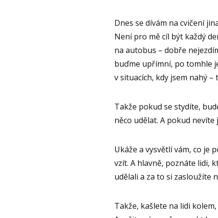
Dnes se dívám na cvičení jina
Není pro mě cíl být každý den
na autobus – dobře nejezdím
buďme upřímní, po tomhle je
v situacích, kdy jsem nahý 
Takže pokud se stydíte, bude
něco udělat. A pokud nevíte 
Ukáže a vysvětlí vám, co je 
vzít. A hlavně, poznáte lidi, k
udělali a za to si zasloužíte
Takže, kašlete na lidi kolem