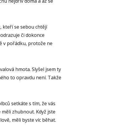
čnu nejdřív doma a až se
, kteří se sebou chtějí
, odrazuje či dokonce
ě v pořádku, protože ne
svalová hmota. Slyšel jsem ty
ného to opravdu není. Takže
lbců setkáte s tím, že vás
 měli zhubnout. Když jste
ilově, měli byste víc běhat.