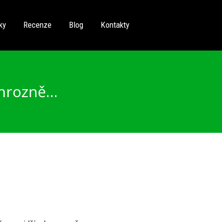
ky
Recenze
Blog
Kontakty
m hrozně…