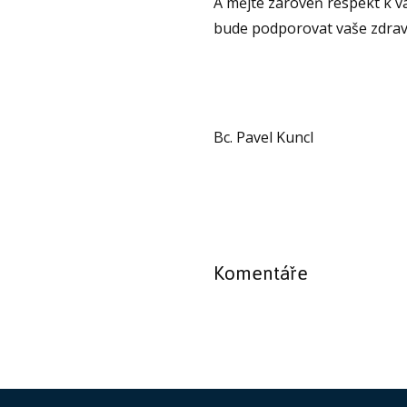
A mějte zároveň respekt k va
bude podporovat vaše zdraví.
Bc. Pavel Kuncl
Komentáře