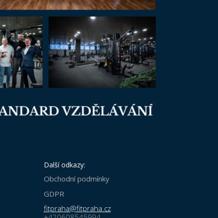
Další odkazy:
Obchodní podmínky
GDPR
fitpraha@fitpraha.cz
+420608545994