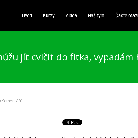
Úvod
Kurzy
Videa
Náš tým
Časté otáz
žu jít cvičit do fitka, vypadá
0 Komentářů