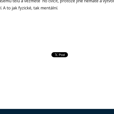
šemu tělu a vezměte ho cvičit, protože jiné nemáte a vytvoř
 A to jak fyzické, tak mentální.