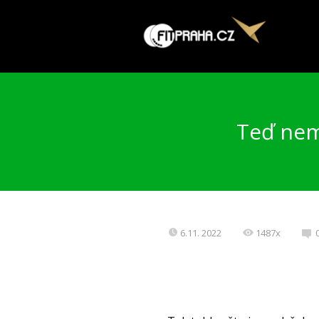
Teď nemů
6.11. 2022
1487x