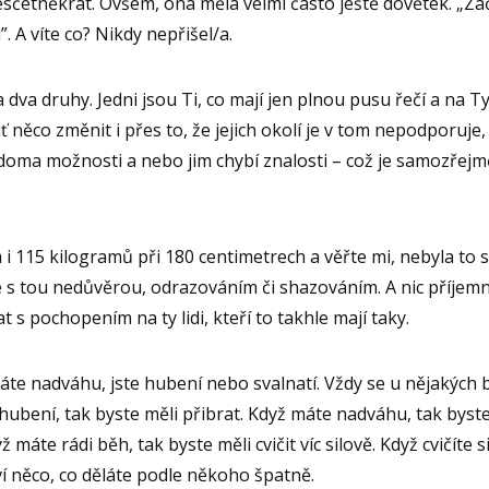
esčetněkrát. Ovšem, ona měla velmi často ještě dovětek. „Za
. A víte co? Nikdy nepřišel/a.
na dva druhy. Jedni jsou Ti, co mají jen plnou pusu řečí a na Ty
ť něco změnit i přes to, že jejich okolí je v tom nepodporuje
oma možnosti a nebo jim chybí znalosti – což je samozřejm
m i 115 kilogramů při 180 centimetrech a věřte mi, nebyla to 
 s tou nedůvěrou, odrazováním či shazováním. A nic příjem
 s pochopením na ty lidi, kteří to takhle mají taky.
máte nadváhu, jste hubení nebo svalnatí. Vždy se u nějakých b
ubení, tak byste měli přibrat. Když máte nadváhu, tak byste
ž máte rádi běh, tak byste měli cvičit víc silově. Když cvičíte s
í něco, co děláte podle někoho špatně.