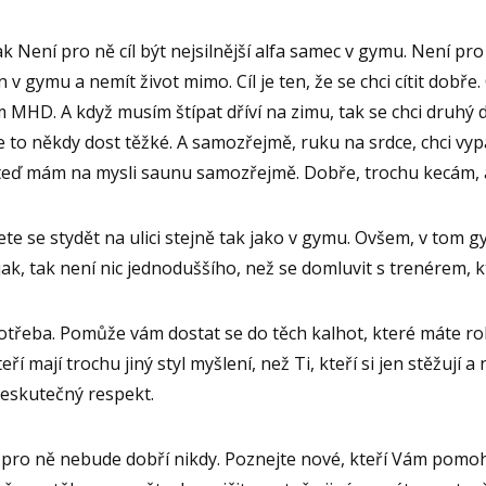
k Není pro ně cíl být nejsilnější alfa samec v gymu. Není pro 
 v gymu a nemít život mimo. Cíl je ten, že se chci cítit dobře
 MHD. A když musím štípat dříví na zimu, tak se chci druhý 
 to někdy dost těžké. A samozřejmě, ruku na srdce, chci vy
– teď mám na mysli saunu samozřejmě. Dobře, trochu kecám, 
te se stydět na ulici stejně tak jako v gymu. Ovšem, v tom 
jak, tak není nic jednoduššího, než se domluvit s trenérem,
potřeba. Pomůže vám dostat se do těch kalhot, které máte rok
teří mají trochu jiný styl myšlení, než Ti, kteří si jen stěžují a 
 neskutečný respekt.
, pro ně nebude dobří nikdy. Poznejte nové, kteří Vám pomoh