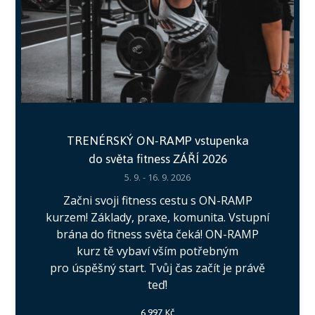
TRENÉRSKÝ ON-RAMP vstupenka
do světa fitness ZÁŘÍ 2026
5. 9. - 16. 9. 2026
Začni svoji fitness cestu s ON-RAMP
kurzem! Základy, praxe, komunita. Vstupní
brána do fitness světa čeká! ON-RAMP
kurz tě vybaví vším potřebným
pro úspěšný start. Tvůj čas začít je právě
teď!
6 997 Kč